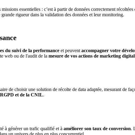
issions essentielles : c’est à partir de données correctement récoltées q
grande rigueur dans la validation des données et leur monitoring.
ssance
es du suivi de la performance
et peuvent
accompagner votre dével
ite web ou de l'audit de la
mesure de vos actions de marketing digital
essaire de choisir une solution de récolte de data adaptée, mesurant de fa
u RGPD et de la CNIL
.
é à générer un trafic qualifié et à
améliorer son taux de conversion
. 
ans un univers de plus en plus concurrentiel.