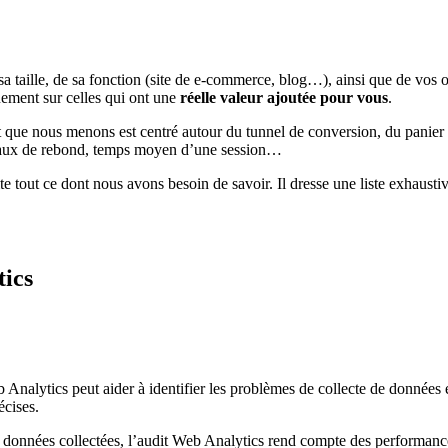
sa taille, de sa fonction (site de e-commerce, blog…), ainsi que de vos o
ement sur celles qui ont une
réelle valeur ajoutée pour vous
.
dit que nous menons est centré autour du tunnel de conversion, du pani
 taux de rebond, temps moyen d’une session…
 tout ce dont nous avons besoin de savoir. Il dresse une liste exhaustiv
tics
 Analytics peut aider à identifier les problèmes de collecte de données e
écises.
s données collectées, l’audit Web Analytics rend compte des performance