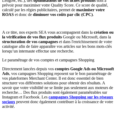
Lengow, etc.), des
optimisations de vos fiches produits
sont à
prévoir pour maximiser votre Quality Score. Ce score de qualité,
calculé par les régies publicitaires, permet de
maximiser votre
ROAS
et donc de
diminuer vos coûts par clic (CPC)
.
A ce titre, nos experts SEA vous accompagnent dans la
création ou
la vérification de vos flux produits
Google ou Microsoft, dans la
structuration de vos campagnes
et dans l'enrichissement de votre
catalogue afin de faire apparaître vos articles sur les bons mots-clés
lorsqu’un internaute effectue une recherche.
Le paramétrage de vos comptes et campagnes Shopping
Directement lancées depuis vos
comptes Google Ads ou Microsoft
Ads
, vos campagnes Shopping reposent sur le bon paramétrage de
vos plateformes Merchant Center. Il est donc essentiel de bien
structurer vos différentes solutions pour obtenir des résultats. A
savoir que votre visibilité ne se limite pas seulement aux moteurs de
recherche… Des flux produits sont également paramétrables sur
Instagram et Facebook. Les
campagnes Shopping sur les réseaux
sociaux
peuvent donc également contribuer à la croissance de votre
activité.