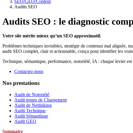
SEO/GEO/Content
Audits SEO
Audits SEO : le diagnostic comp
Votre site mérite mieux qu’un SEO approximatif.
Problèmes techniques invisibles, stratégie de contenus mal alignée,
audit SEO complet, clair et actionnable, conçu pour identifier les vrais 
Technique, sémantique, performance, notoriété, IA : chaque levier es
Contactez-nous
Nos prestations
Audit de Notoriété
Audit temps de Chargement
Audit de Netlinking
Audit Technique
Audit Sémantique
Audit GEO
Sommaire