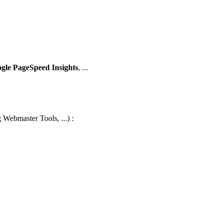
ogle PageSpeed Insights
, ...
 Webmaster Tools, ...) :