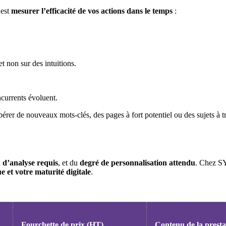
’est
mesurer l’efficacité de vos actions dans le temps
:
 et non sur des intuitions.
currents évoluent.
epérer de nouveaux mots-clés, des pages à fort potentiel ou des sujets à tr
 d’analyse requis
, et du
degré de personnalisation attendu
. Chez S
e et votre maturité digitale
.
Fourchette de prix (HT)
Contenu de la presta