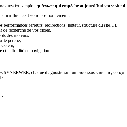
e question simple :
qu’est-ce qui empêche aujourd’hui votre site d’
 qui influencent votre positionnement :
 performances (erreurs, redirections, lenteur, structure du site…),
ns de recherche de vos cibles,
obots des moteurs,
orité perçue,
 secteur,
e et la fluidité de navigation.
ez SYNERWEB, chaque diagnostic suit un processus structuré, conçu 
le
.
 :