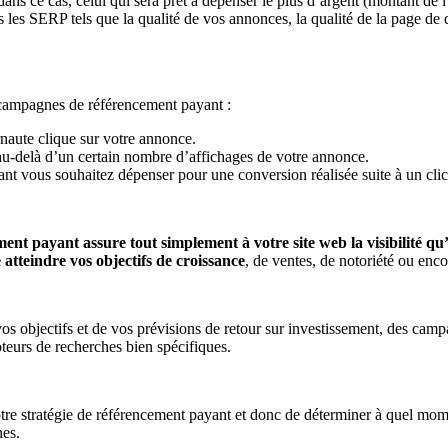
ns ce cas, celui qui sera prêt à dépenser le plus d’argent (montant de l
 les SERP tels que la qualité de vos annonces, la qualité de la page de de
s campagnes de référencement payant :
naute clique sur votre annonce.
au-delà d’un certain nombre d’affichages de votre annonce.
ant vous souhaitez dépenser pour une conversion réalisée suite à un cli
ent payant assure tout simplement à votre site web la visibilité qu’
 atteindre vos objectifs de croissance
, de ventes, de notoriété ou enc
os objectifs et de vos prévisions de retour sur investissement, des ca
oteurs de recherches bien spécifiques.
votre stratégie de référencement payant et donc de déterminer à quel mom
nes.