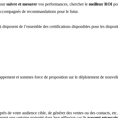
pour
suivre et mesurer
vos performances, chercher le
meilleur ROI
po
 accompagnés de recommandations pour le futur.
 disposent de l’ensemble des certifications disponibles pour les disposi
oppement et sommes force de proposition sur le déploiement de nouvelle
uprès de votre audience cible, de générer des ventes ou des contacts, etc
gnent une certaine maturité dans leur réflexion car ils
passent nécessai