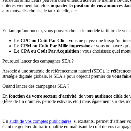
Plusieurs annonceurs peuvent bien entendu acheter le même mot-clé, da
critères viennent toutefois
impacter la position de vos annonces
dans
aux mots-clés choisis, le taux de clic, etc.
En tant qu’annonceur, vous pouvez choisir le modèle tarifaire de vo
Le CPC ou Coût Par Clic
: vous ne payez que lorsqu’un inter
Le CPM ou Coût Par Mille impressions
: vous ne payez qu’
Le CPA ou Coût Par Acquisition
: vous choisissez quel mont
Pourquoi lancer des campagnes SEA ?
Associé à une stratégie de référencement naturel (SEO), le
référencem
stratégie digitale globale, le SEA a pour objectif premier de
vous faire
Quand lancer des campagnes SEA ?
En
fonction de votre secteur d'activité
, de votre
audience cible
de v
(fêtes de fin d’année, période estivale, etc.) mais également sur des m
Un
audit de vos comptes publicitaires
, si existants, permet d’affiner 
étant de générer du trafic qualifié en maîtrisant le coût de vos campag