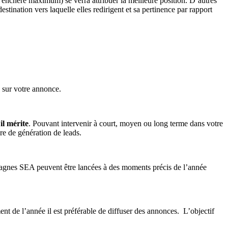
’enchère maximum) se verra attribuer la meilleure position. D’autres
stination vers laquelle elles redirigent et sa pertinence par rapport
c sur votre annonce.
il mérite
. Pouvant intervenir à court, moyen ou long terme dans votre
ore de génération de leads.
mpagnes SEA peuvent être lancées à des moments précis de l’année
ent de l’année il est préférable de diffuser des annonces. L’objectif