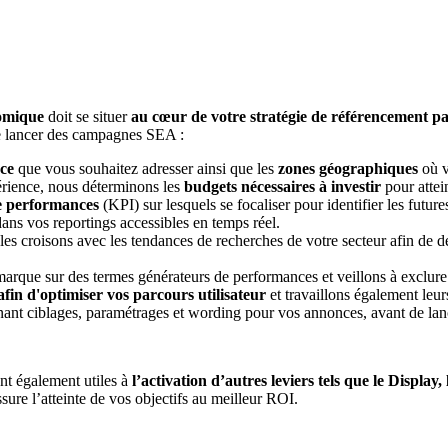
omique
doit se situer
au cœur de votre stratégie de référencement p
 de lancer des campagnes SEA :
ce
que vous souhaitez adresser ainsi que les
zones géographiques
où v
périence, nous déterminons les
budgets nécessaires à investir
pour attei
de performances
(KPI) sur lesquels se focaliser pour identifier les futu
dans vos reportings accessibles en temps réel.
 les croisons avec les tendances de recherches de votre secteur afin de 
marque sur des termes générateurs de performances et veillons à exclu
afin d'optimiser vos parcours utilisateur
et travaillons également leu
ant ciblages, paramétrages et wording pour vos annonces, avant de lanc
ont également utiles à
l’activation d’autres leviers tels que le Display,
e l’atteinte de vos objectifs au meilleur ROI.