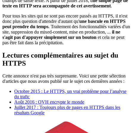
champs de saisie texte. A partir de juillet 2018, u
ne simple page de
texte en HTTP sera accompagnée de cet avertissement
.
Pour tous les sites qui ne sont pas encore passés au HTTPS, il n'est
donc plus question d'attendre d'autant qu'
une bascule en HTTPS
peut prendre du temps
. Traitement des fonctionnalités variées d'un
site, suppression du mixed-content, mise en production, ...
il ne
s'agit pas d'appuyer simplement sur un bouton
et cela ne peut
pas être fait dans la précipitation.
Lectures complémentaires au sujet du
HTTPS
Cette annonce n'est pas très surprenante. Voici une petite sélection
d'articles que nous avons publié sur le sujet ces dernières années :
Octobre 2015 : Le HTTPS, un vrai problème pour l’analyse
du trafic
Août 2016 : OVH encrypte le monde
Juillet 2017 : Toujours plus de pages en HTTPS dans les
résultats Google