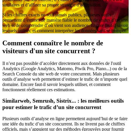
similaires et d’affiner sa propre stratégie d’acquisition.
Si les chiffres exacts ne sont jamais publics, plusieurs outils
permettent d’estimer de manière fiable le nombre de visites d’un site
web et de comprendre d’où vient son audience. Encore faut-il savoir
lesquels utiliser, et comment interpréter les données sans se tromper.
Comment connaître le nombre de
visiteurs d'un site concurrent ?
Il n’est pas possible d’accéder directement aux données de l'outil
Analytics (Google Analytics, Matomo, Piwik Pro, Piano...) ou de la
Search Console du site web de votre concurrent. Mais plusieurs
outils d’analyse web permettent d’estimer le trafic de n’importe quel
domaine. Encore faut-il savoir lesquels utiliser, et comment
fonctionnent réellement ces estimations.
Similarweb, Semrush, Sistrix... : les meilleurs outils
pour estimer le trafic d’un site concurrent
Plusieurs outils d’analyse en ligne permettent aujourd’hui de se faire
une idée du trafic d’un site concurrent. Ils ne livrent pas de chiffres
officiels, mais s’appuient sur des méthodes éprouvées pour fournir