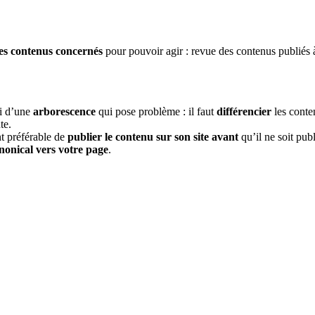
les contenus concernés
pour pouvoir agir : revue des contenus publiés à 
ri d’une
arborescence
qui pose problème : il faut
différencier
les conte
nte.
nt préférable de
publier le contenu sur son site avant
qu’il ne soit publ
anonical vers votre page
.