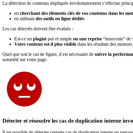
La détection de contenus dupliqués involontairement s’effectue princ
en
cherchant des éléments clés de vos contenus dans les mo
en utilisant
des outils en ligne dédiés
Les cas détectés doivent être évalués :
Est-ce un
plagiat
pur et simple
ou une reprise
“innocente” de 
Votre contenu est-il plus visible
dans les résultats des moteur
Quel que soit le cas de figure, il est nécessaire de
suivre la performa
notoriété sur votre page.
Détecter et résoudre les cas de duplication interne inv
Il est possible de détecter certains cas de duplication interne en parc