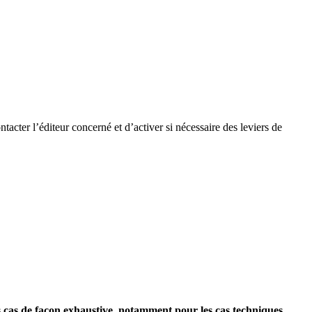
tacter l’éditeur concerné et d’activer si nécessaire des leviers de
s cas de façon exhaustive, notamment pour les cas techniques