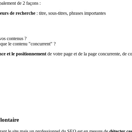
ipalement de 2 façons :
teurs de recherche
: titre, sous-titres, phrases importantes
vos contenus ?
s que le contenu "concurrent" ?
nce et le positionnement
de votre page et de la page concurrente, de con
olontaire
ourant le site mais un professionnel du SEO est en mesure de
détecter ce