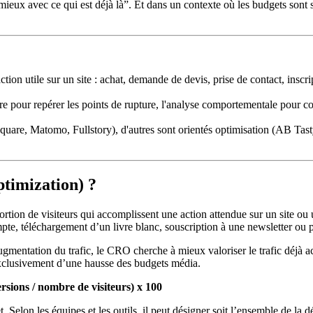
eux avec ce qui est déjà là”. Et dans un contexte où les budgets sont su
tion utile sur un site : achat, demande de devis, prise de contact, inscr
our repérer les points de rupture, l'analyse comportementale pour compr
ntsquare, Matomo, Fullstory), d'autres sont orientés optimisation (AB T
timization) ?
tion de visiteurs qui accomplissent une action attendue sur un site ou u
pte, téléchargement d’un livre blanc, souscription à une newsletter ou 
augmentation du trafic, le CRO cherche à mieux valoriser le trafic déjà ac
 exclusivement d’une hausse des budgets média.
sions / nombre de visiteurs) x 100
et. Selon les équipes et les outils, il peut désigner soit l’ensemble de 