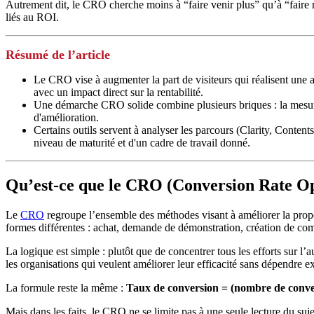
Autrement dit, le CRO cherche moins à “faire venir plus” qu’à “faire mi
liés au ROI.
Résumé de l’article
Le CRO vise à augmenter la part de visiteurs qui réalisent une ac
avec un impact direct sur la rentabilité.
Une démarche CRO solide combine plusieurs briques : la mesure p
d'amélioration.
Certains outils servent à analyser les parcours (Clarity, Conte
niveau de maturité et d'un cadre de travail donné.
Qu’est-ce que le CRO (Conversion Rate Op
Le
CRO
regroupe l’ensemble des méthodes visant à améliorer la propor
formes différentes : achat, demande de démonstration, création de com
La logique est simple : plutôt que de concentrer tous les efforts sur l’
les organisations qui veulent améliorer leur efficacité sans dépendre
La formule reste la même :
Taux de conversion = (nombre de conver
Mais dans les faits, le CRO ne se limite pas à une seule lecture du suj