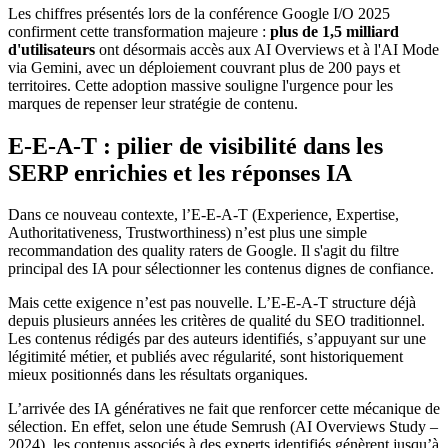
Les chiffres présentés lors de la conférence Google I/O 2025
confirment cette transformation majeure :
plus de 1,5 milliard
d'utilisateurs
ont désormais accès aux AI Overviews et à l'AI Mode
via Gemini, avec un déploiement couvrant plus de 200 pays et
territoires. Cette adoption massive souligne l'urgence pour les
marques de repenser leur stratégie de contenu.
E‑E‑A‑T : pilier de visibilité dans les
SERP enrichies et les réponses IA
Dans ce nouveau contexte, l’E‑E‑A‑T (Experience, Expertise,
Authoritativeness, Trustworthiness) n’est plus une simple
recommandation des quality raters de Google. Il s'agit du filtre
principal des IA pour sélectionner les contenus dignes de confiance.
Mais cette exigence n’est pas nouvelle. L’E‑E‑A‑T structure déjà
depuis plusieurs années les critères de qualité du SEO traditionnel.
Les contenus rédigés par des auteurs identifiés, s’appuyant sur une
légitimité métier, et publiés avec régularité, sont historiquement
mieux positionnés dans les résultats organiques.
L’arrivée des IA génératives ne fait que renforcer cette mécanique de
sélection. En effet, selon une étude Semrush (AI Overviews Study –
2024), les contenus associés à des experts identifiés génèrent jusqu’à