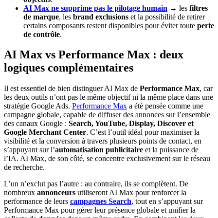
AI Max ne supprime pas le pilotage humain
→ les
filtres
de marque
, les
brand exclusions
et la possibilité de retirer
certains composants restent disponibles pour éviter toute
perte
de contrôle
.
AI Max vs Performance Max : deux
logiques complémentaires
Il est essentiel de bien distinguer AI Max de
Performance Max
, car
les deux outils n’ont pas le même objectif ni la même place dans une
stratégie Google Ads.
Performance Max
a été pensée comme une
campagne globale, capable de diffuser des annonces sur l’ensemble
des canaux Google :
Search, YouTube, Display, Discover et
Google Merchant Center
. C’est l’outil idéal pour maximiser la
visibilité et la conversion à travers plusieurs points de contact, en
s’appuyant sur l’
automatisation publicitaire
et la puissance de
l’IA. AI Max, de son côté, se concentre exclusivement sur le réseau
de recherche.
L’un n’exclut pas l’autre : au contraire, ils se complètent. De
nombreux
annonceurs
utiliseront AI Max pour renforcer la
performance de leurs
campagnes Search
, tout en s’appuyant sur
Performance Max pour gérer leur présence globale et unifier la