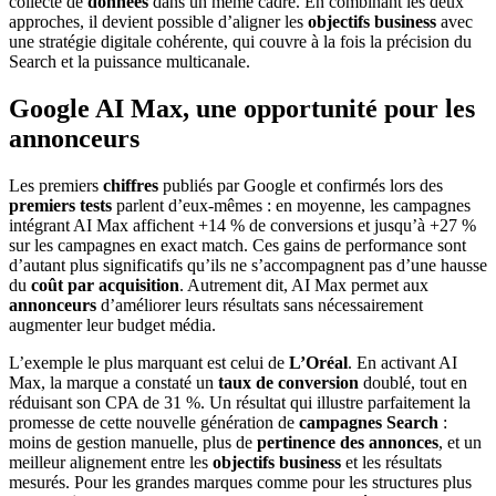
collecte de
données
dans un même cadre. En combinant les deux
approches, il devient possible d’aligner les
objectifs business
avec
une stratégie digitale cohérente, qui couvre à la fois la précision du
Search et la puissance multicanale.
Google AI Max, une opportunité pour les
annonceurs
Les premiers
chiffres
publiés par Google et confirmés lors des
premiers tests
parlent d’eux-mêmes : en moyenne, les campagnes
intégrant AI Max affichent +14 % de conversions et jusqu’à +27 %
sur les campagnes en exact match. Ces gains de performance sont
d’autant plus significatifs qu’ils ne s’accompagnent pas d’une hausse
du
coût par acquisition
. Autrement dit, AI Max permet aux
annonceurs
d’améliorer leurs résultats sans nécessairement
augmenter leur budget média.
L’exemple le plus marquant est celui de
L’Oréal
. En activant AI
Max, la marque a constaté un
taux de conversion
doublé, tout en
réduisant son CPA de 31 %. Un résultat qui illustre parfaitement la
promesse de cette nouvelle génération de
campagnes Search
:
moins de gestion manuelle, plus de
pertinence des annonces
, et un
meilleur alignement entre les
objectifs business
et les résultats
mesurés. Pour les grandes marques comme pour les structures plus