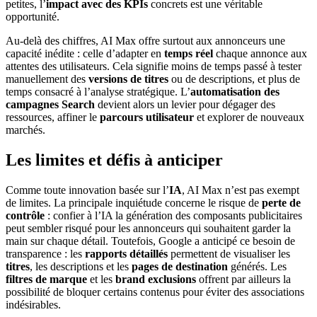
petites, l’
impact avec des KPIs
concrets est une véritable
opportunité.
Au-delà des chiffres, AI Max offre surtout aux annonceurs une
capacité inédite : celle d’adapter en
temps réel
chaque annonce aux
attentes des utilisateurs. Cela signifie moins de temps passé à tester
manuellement des
versions de titres
ou de descriptions, et plus de
temps consacré à l’analyse stratégique. L’
automatisation des
campagnes Search
devient alors un levier pour dégager des
ressources, affiner le
parcours utilisateur
et explorer de nouveaux
marchés.
Les limites et défis à anticiper
Comme toute innovation basée sur l’
IA
, AI Max n’est pas exempt
de limites. La principale inquiétude concerne le risque de
perte de
contrôle
: confier à l’IA la génération des composants publicitaires
peut sembler risqué pour les annonceurs qui souhaitent garder la
main sur chaque détail. Toutefois, Google a anticipé ce besoin de
transparence : les
rapports détaillés
permettent de visualiser les
titres
, les descriptions et les
pages de destination
générés. Les
filtres de marque
et les
brand exclusions
offrent par ailleurs la
possibilité de bloquer certains contenus pour éviter des associations
indésirables.