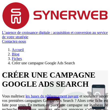
L’agence de croissance digitale : acquisition et conversion au service
de votre stratégie
Contactez-nous
Accueil
Blog
Fiches
Créer une campagne Google Ads Search
CRÉER UNE CAMPAGNE
GOOGLE ADS SEARCH
Vous maîtrisez
les bases du référencement payant
et souhaitez lancer
vos premières campagnes Google Ads Search ? Alors cette fiche est
faite pour vous. En mettant en place une campagne sur le réseau de
recherche, vous vous assurerez que vos annonces s’affichent au-