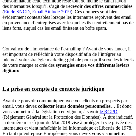
consommateur, cette technique reste tout de même le canal favori
des internautes lorsqu’il s’agit de
recevoir des offres commerciales
(
Etude SNCD
,
Email Attitude 2019
). Ces données sont bien
évidemment contestables lorsque les internautes reçoivent des email
en provenance d’entreprises avec lesquelles ils n'entretiennent pas de
liens forts, auquel cas les email finissent en boîte spam.
Convaincu de l'importance de l’e-mailing ? Avant de vous lancer, il
est important de réfléchir à votre dispositif afin de l’intégrer au
mieux à votre stratégie marketing globale pour qu’il serve les intérêts
de votre marque et crée des
synergies entre vos différents leviers
digitaux
.
La prise en compte du contexte juridique
Avant de pouvoir communiquer avec vos clients ou prospects par
email, vous devez
collecter leurs données personnelles
… Et donc
vous soumettre à la législation en vigueur, à savoir
le RGPD
(Règlement Général sur la Protection des Données). À titre indicatif,
la dernière mise à jour de Mai 2018 vise à protéger la vie privée des
internautes et vient rafraîchir la loi Informatique et Libertés de 1978.
En tant qu’entreprise Européenne, vous devez vous y soumettre.