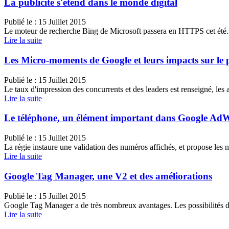
La publicité s'étend dans le monde digital
Publié le :
15 Juillet 2015
Le moteur de recherche Bing de Microsoft passera en HTTPS cet été.
Lire la suite
Les Micro-moments de Google et leurs impacts sur le p
Publié le :
15 Juillet 2015
Le taux d'impression des concurrents et des leaders est renseigné, les 
Lire la suite
Le téléphone, un élément important dans Google Ad
Publié le :
15 Juillet 2015
La régie instaure une validation des numéros affichés, et propose les
Lire la suite
Google Tag Manager, une V2 et des améliorations
Publié le :
15 Juillet 2015
Google Tag Manager a de très nombreux avantages. Les possibilités de
Lire la suite