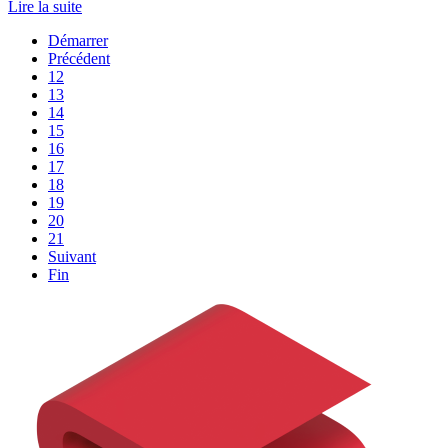
Lire la suite
Démarrer
Précédent
12
13
14
15
16
17
18
19
20
21
Suivant
Fin