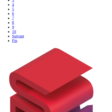
3
4
5
6
7
8
9
10
Suivant
Fin